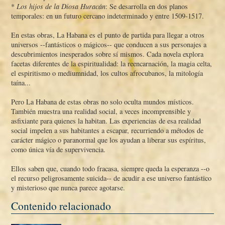
*
Los hijos de la Diosa Huracán
: Se desarrolla en dos planos
temporales: en un futuro cercano indeterminado y entre 1509-1517.
En estas obras, La Habana es el punto de partida para llegar a otros
universos --fantásticos o mágicos-- que conducen a sus personajes a
descubrimientos inesperados sobre sí­ mismos. Cada novela explora
facetas diferentes de la espiritualidad: la reencarnación, la magia celta,
el espiritismo o mediumnidad, los cultos afrocubanos, la mitologí­a
taí­na...
Pero La Habana de estas obras no solo oculta mundos mí­sticos.
También muestra una realidad social, a veces incomprensible y
asfixiante para quienes la habitan. Las experiencias de esa realidad
social impelen a sus habitantes a escapar, recurriendo a métodos de
carácter mágico o paranormal que los ayudan a liberar sus espí­ritus,
como única ví­a de supervivencia.
Ellos saben que, cuando todo fracasa, siempre queda la esperanza --o
el recurso peligrosamente suicida-- de acudir a ese universo fantástico
y misterioso que nunca parece agotarse.
Contenido relacionado