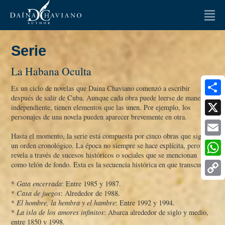
LA AUTORA
Serie
LIBROS
La Habana Oculta
OPINIONES
Es un ciclo de novelas que Daí­na Chaviano comenzó a escribir
después de salir de Cuba. Aunque cada obra puede leerse de manera
Artículos
Ensayos
Share
independiente, tienen elementos que las unen. Por ejemplo, los
personajes de una novela pueden aparecer brevemente en otra.
ENTREVISTAS
X
Hasta el momento, la serie está compuesta por cinco obras que siguen
Email
NOTICIAS
un orden cronológico. La época no siempre se hace explí­cita, pero se
revela a través de sucesos históricos o sociales que se mencionan
Whats
como telón de fondo. Esta es la secuencia histórica en que transcurren:
MULTIMEDIA
Copy
*
Gata encerrada
: Entre 1985 y 1987.
FAQ
*
Casa de juegos
: Alrededor de 1988.
Link
*
El hombre, la hembra y el hambre
: Entre 1992 y 1994.
CONTACTO
*
La isla de los amores infinitos
: Abarca alrededor de siglo y medio,
entre 1850 y 1998.