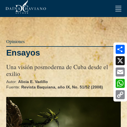
LA AUTORA
LIBROS
Opiniones
OPINIONES
Ensayos
Artículos
Ensayos
Share
Una visión posmoderna de Cuba desde el
ENTREVISTAS
X
exilio
Email
NOTICIAS
Autor:
Alicia E. Vadillo
Fuente:
Revista Baquiana, año IX, No. 51/52 (2008)
Whats
MULTIMEDIA
Copy
FAQ
Link
CONTACTO