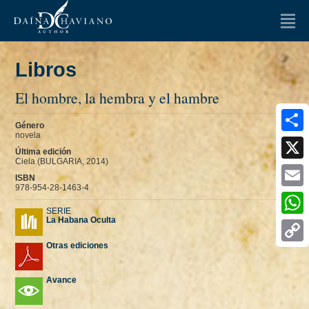
LA AUTORA
Libros
LIBROS
El hombre, la hembra y el hambre
OPINIONES
Género
Artículos
Ensayos
novela
Share
Última edición
Ciela (BULGARIA, 2014)
ENTREVISTAS
X
ISBN
978-954-28-1463-4
Email
NOTICIAS
SERIE
La Habana Oculta
Whats
MULTIMEDIA
Otras ediciones
Copy
FAQ
Link
Avance
CONTACTO