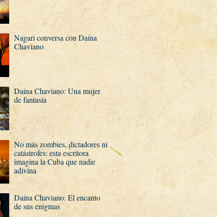
Nagari conversa con Daí­na
Chaviano
Daí­na Chaviano: Una mujer
de fantasí­a
No más zombies, dictadores ni
catástrofes: esta escritora
imagina la Cuba que nadie
adivina
Daí­na Chaviano: El encanto
de sus enigmas