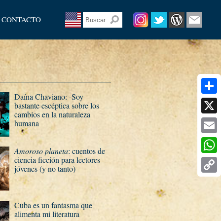
CONTACTO
Daí­na Chaviano: -Soy
Share
bastante escéptica sobre los
cambios en la naturaleza
X
humana 
Email
Amoroso planeta
: cuentos de
ciencia ficción para lectores
What
jóvenes (y no tanto)
Copy
Link
Cuba es un fantasma que
alimenta mi literatura