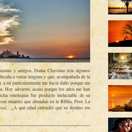
siastas y amigos, Daí­na Chaviano leí­a algunos
ducida a varias lenguas y que, acompañada de la
y a mí­ particularmente me hací­a daño porque me
a. Hoy advierto, acaso porque los años me han
icha entelequia fue producto ineluctable de su
e esas mujeres que abundan en la Biblia. Peor. La
eral
... ¿A qué edad entendió que su destino era