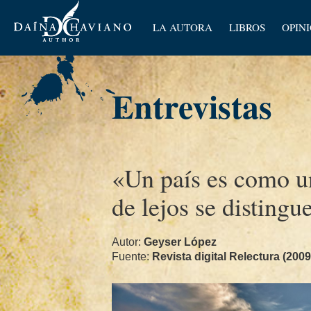
Artícu
LA AUTORA
LIBROS
OPIN
Ensay
Entrevistas
«Un paí­s es como u
de lejos se distingu
Autor:
Geyser López
Fuente:
Revista digital Relectura (2009