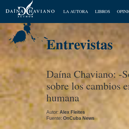
Artícu
LA AUTORA
LIBROS
OPIN
Ensay
Entrevistas
Daí­na Chaviano: -S
sobre los cambios e
humana 
Autor:
Alex Fleites
Fuente:
OnCuba News