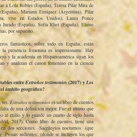
ar a Lola Robles (España), Teresa Pilar Mira de
 (España), Mariana Enrí­quez (Argentina), Pilar
uba; vive en Estados Unidos), Laura Ponce
a Jurado (España), Sofí­a Rhei (España), Elaine
as, por supuesto.
eros fantásticos, sobre todo en España, están
 la presencia femenina es impresionante. Hay
ensayo y la academia en Hispanoamérica sigan los
an y analizan el canon femenino en la ciencia
tables entre
(2017) y
Extraños testimonios
Los
del ámbito geográfico?
 ver.
Extraños testimonios
es un libro de cuentos
 falta de una definición mejor. Fue el último que
go al exilio y lo guardé un cuarto de siglo hasta
rid, 2017). Como libro de cuentos, tiene una
 en dos secciones: -Sacrilegios nocturnos  (que
y -Prosas ardientes  (donde se incluyen los que