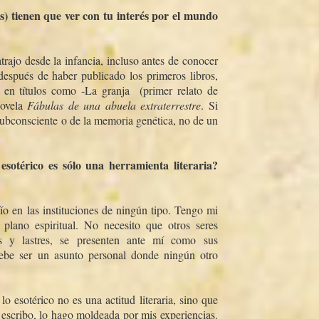
as) tienen que ver con tu interés por el mundo
rajo desde la infancia, incluso antes de conocer
 después de haber publicado los primeros libros,
en tí­tulos como -La granja  (primer relato de
novela
Fábulas de una abuela extraterrestre
. Si
subconsciente o de la memoria genética, no de un
sotérico es sólo una herramienta literaria?
­o en las instituciones de ningún tipo. Tengo mi
plano espiritual. No necesito que otros seres
s y lastres, se presenten ante mí­ como sus
 debe ser un asunto personal donde ningún otro
o esotérico no es una actitud literaria, sino que
escribo, lo hago moldeada por mis experiencias.