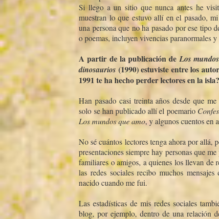
Si llego a un sitio que nunca antes he vis
muestran lo que estuvo allí­ en el pasado, m
una persona que no ha pasado por ese tipo de
o poemas, incluyen vivencias paranormales y 
A partir de la publicación de
Los mundos
(1990) estuviste entre los autor
dinosaurios
1991 te ha hecho perder lectores en la isla
Han pasado casi treinta años desde que me 
solo se han publicado allí­ el poemario
Confes
Los mundos que amo
, y algunos cuentos en a
No sé cuántos lectores tenga ahora por allá, 
presentaciones siempre hay personas que me p
familiares o amigos, a quienes los llevan de 
las redes sociales recibo muchos mensajes 
nacido cuando me fui.
Las estadí­sticas de mis redes sociales tamb
blog, por ejemplo, dentro de una relación de