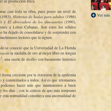
r su producción lí­rica.
onar casi toda su obra, pues posee un nivel de
Ver más
a
(1983),
Historias de hadas para adultos
(1986)
8) y
El abrevadero de los dinosaurios
(1990),
ones a Letras Cubanas. Son estos los sólidos
no ha dejado de consolidarse y de sorprender con
muchí­simos lectores que la siguen.
ndo se conoció que la Universidad de La Florida
uracán
la medalla de oro al mejor libro en lengua
2
s
, una suerte de
thriller
con basamento histórico
forma creciente por la extensión de la epidemia
o y consternados a todos. Así­ es que retomamos
o podemos hacer más que mantenernos a buen
y los dí­as , con la certeza de que más temprano
e esta normalidad constituya una anormalidad de