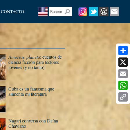
CONTACTO
Amoroso planeta
: cuentos de
Share
ciencia ficción para lectores
jóvenes (y no tanto)
X
Email
Cuba es un fantasma que
alimenta mi literatura
What
Copy
Link
Nagari conversa con Daí­na
Chaviano