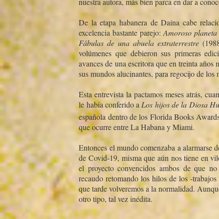
nuestra autora, más bien parca en dar a conoce
De la etapa habanera de Daí­na cabe relaci
excelencia bastante parejo:
Amoroso planet
Fábulas de una abuela extraterrestre
(198
volúmenes que debieron sus primeras edici
avances de una escritora que en treinta años 
sus mundos alucinantes, para regocijo de los 
Esta entrevista la pactamos meses atrás, cua
le habí­a conferido a
Los hijos de la Diosa H
española dentro de los Florida Books Award
que ocurre entre La Habana y Miami.
Entonces el mundo comenzaba a alarmarse de 
de Covid-19, misma que aún nos tiene en vil
el proyecto convencidos ambos de que n
recaudo retomando los hilos de los -trabajos 
que tarde volveremos a la normalidad. Aunqu
otro tipo, tal vez inédita.