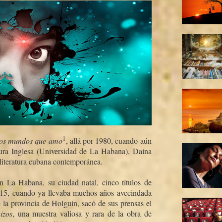
1
os mundos que amo
, allá por 1980, cuando aún
ura Inglesa (Universidad de La Habana), Daí­na
 literatura cubana contemporánea.
n La Habana, su ciudad natal, cinco tí­tulos de
015, cuando ya llevaba muchos años avecindada
la provincia de Holguí­n, sacó de sus prensas el
izos
, una muestra valiosa y rara de la obra de