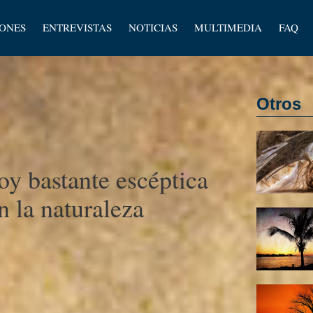
los
IONES
ENTREVISTAS
NOTICIAS
MULTIMEDIA
FAQ
os
Otros
oy bastante escéptica
n la naturaleza