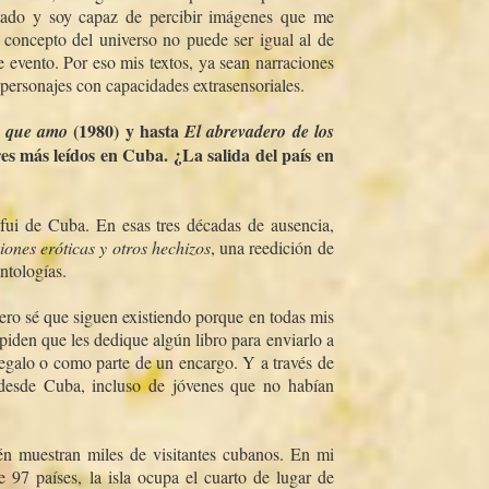
itado y soy capaz de percibir imágenes que me
i concepto del universo no puede ser igual al de
 evento. Por eso mis textos, ya sean narraciones
personajes con capacidades extrasensoriales.
(1980) y hasta
 que amo
El abrevadero de los
es más leí­dos en Cuba. ¿La salida del paí­s en
?
fui de Cuba. En esas tres décadas de ausencia,
iones eróticas y otros hechizos
, una reedición de
ntologí­as.
pero sé que siguen existiendo porque en todas mis
iden que les dedique algún libro para enviarlo a
regalo o como parte de un encargo. Y a través de
desde Cuba, incluso de jóvenes que no habí­an
ién muestran miles de visitantes cubanos. En mi
 97 paí­ses, la isla ocupa el cuarto de lugar de