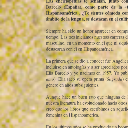
Las enciclopedias te señalan, junto co
Barceló (España), como parte de la «t
Hispanoamérica . ¿Te sientes cómoda con
ámbito de la lengua, se destacan en el cult
Siempre ha sido un honor aparecer en compañ
tiempo. Las tres iniciamos nuestras carreras 
masculino, en un momento en el que ni siquie
destacaran con él en Hispanoamérica.
La primera que se dio a conocer fue Angélic
incluirse en antologí­as y a ser apreciados por l
Elia Barceló y yo nacimos en 1957. Yo publ
amo
). Elia sacó su opera prima (
Sagrada
) 
género en años subsiguientes.
Aunque hace un buen rato que ninguna de la
nuestra literatura ha evolucionado hacia otros
creo que los libros que escribimos en aquell
femenina en Hispanoamérica.
En los últimos años se ha producido un boom 