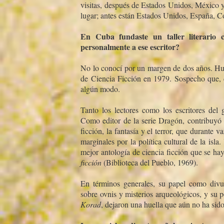
visitas, después de Estados Unidos, México y
lugar; antes están Estados Unidos, España, Co
En Cuba fundaste un taller literario
personalmente a ese escritor?
No lo conocí­ por un margen de dos años. H
de Ciencia Ficción en 1979. Sospecho que, 
algún modo.
Tanto los lectores como los escritores del
Como editor de la serie Dragón, contribuyó a 
ficción, la fantasí­a y el terror, que durant
marginales por la polí­tica cultural de la is
mejor antologí­a de ciencia ficción que se 
ficción
(Biblioteca del Pueblo, 1969).
En términos generales, su papel como divulg
sobre ovnis y misterios arqueológicos, y su 
Korad
, dejaron una huella que aún no ha sido