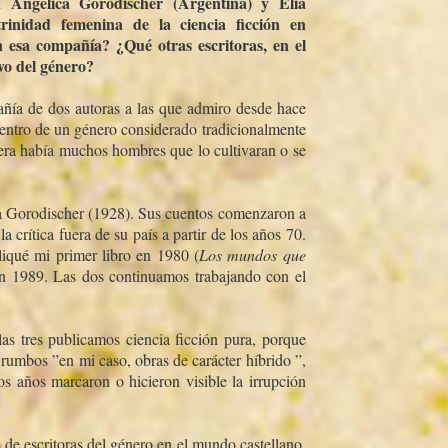
n Angélica Gorodischer (Argentina) y Elia
rinidad femenina de la ciencia ficción en
 esa compañí­a? ¿Qué otras escritoras, en el
ivo del género?
í­a de dos autoras a las que admiro desde hace
dentro de un género considerado tradicionalmente
ra habí­a muchos hombres que lo cultivaran o se
a Gorodischer (1928). Sus cuentos comenzaron a
a crí­tica fuera de su paí­s a partir de los años 70.
iqué mi primer libro en 1980 (
Los mundos que
en 1989. Las dos continuamos trabajando con el
s tres publicamos ciencia ficción pura, porque
 rumbos ”en mi caso, obras de carácter hí­brido ”,
os años marcaron o hicieron visible la irrupción
de escritoras del género en el mundo castellano.