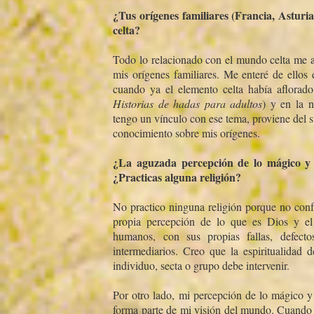
¿Tus orí­genes familiares (Francia, Asturi
celta?
Todo lo relacionado con el mundo celta me at
mis orí­genes familiares. Me enteré de ellos
cuando ya el elemento celta habí­a aflorado 
Historias de hadas para adultos
) y en la 
tengo un ví­nculo con ese tema, proviene del 
conocimiento sobre mis orí­genes.
¿La aguzada percepción de lo mágico y e
¿Practicas alguna religión?
No practico ninguna religión porque no confí
propia percepción de lo que es Dios y el 
humanos, con sus propias fallas, defecto
intermediarios. Creo que la espiritualidad
individuo, secta o grupo debe intervenir.
Por otro lado, mi percepción de lo mágico y l
forma parte de mi visión del mundo. Cuando 