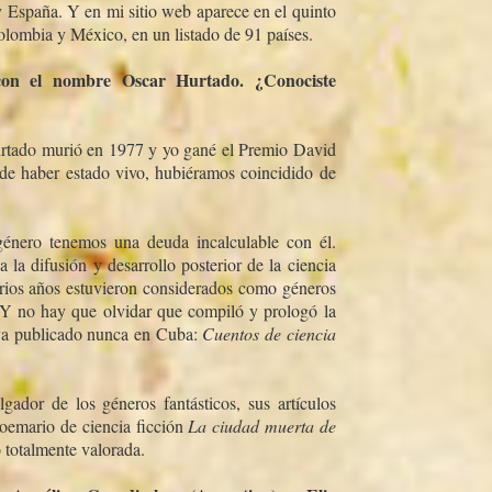
 España. Y en mi sitio web aparece en el quinto
lombia y México, en un listado de 91 paí­ses.
 con el nombre Oscar Hurtado. ¿Conociste
urtado murió en 1977 y yo gané el Premio David
de haber estado vivo, hubiéramos coincidido de
 género tenemos una deuda incalculable con él.
la difusión y desarrollo posterior de la ciencia
e varios años estuvieron considerados como géneros
la. Y no hay que olvidar que compiló y prologó la
haya publicado nunca en Cuba:
Cuentos de ciencia
ador de los géneros fantásticos, sus artí­culos
poemario de ciencia ficción
La ciudad muerta de
 totalmente valorada.