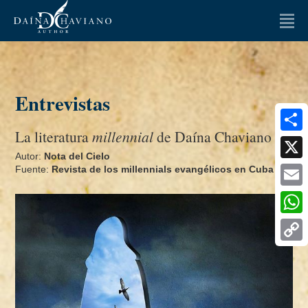
LA AUTORA
LIBROS
Entrevistas
OPINIONES
La literatura
millennial
de Daí­na Chaviano
Artículos
Ensayos
Share
Autor:
Nota del Cielo
ENTREVISTAS
X
Fuente:
Revista de los millennials evangélicos en Cuba
Email
NOTICIAS
Whats
MULTIMEDIA
Copy
FAQ
Link
CONTACTO