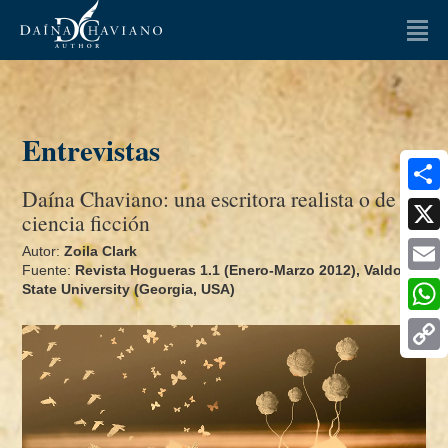
LA AUTORA
LIBROS
Entrevistas
OPINIONES
Daí­na Chaviano: una escritora realista o de
Artículos
Ensayos
Share
ciencia ficción
ENTREVISTAS
X
Autor:
Zoila Clark
Fuente:
Revista Hogueras 1.1 (Enero-Marzo 2012), Valdosta
Email
NOTICIAS
State University (Georgia, USA)
Whats
MULTIMEDIA
Copy
FAQ
Link
CONTACTO