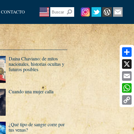
CONTACTO
Daí­na Chaviano: de mitos
Share
nacionales, historias ocultas y
futuros posibles
X
Email
Cuando una mujer calla
What
Copy
Link
¿Qué tipo de sangre corre por
tus venas?