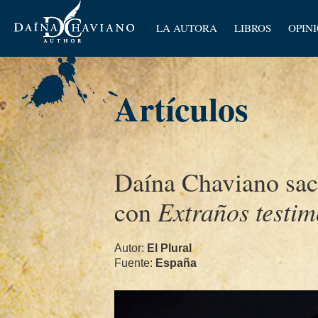
Artícu
LA AUTORA
LIBROS
OPIN
Ensay
Artículos
Daí­na Chaviano sa
Extraños testi
con
Autor:
El Plural
Fuente:
España