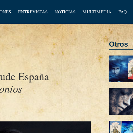
los
IONES
ENTREVISTAS
NOTICIAS
MULTIMEDIA
FAQ
os
Otros
cude España
monios